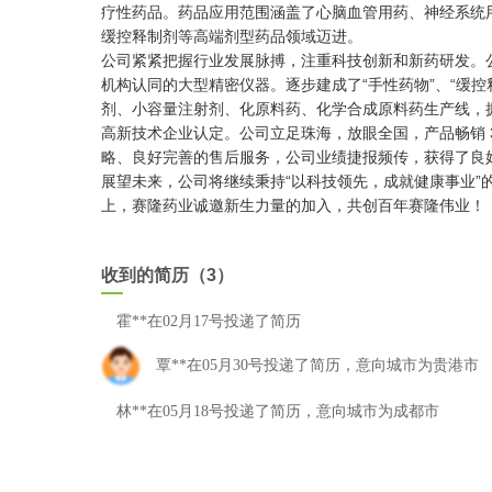
疗性药品。药品应用范围涵盖了心脑血管用药、神经系统
缓控释制剂等高端剂型药品领域迈进。
公司紧紧把握行业发展脉搏，注重科技创新和新药研发。公
机构认同的大型精密仪器。逐步建成了“手性药物”、“缓控
剂、小容量注射剂、化原料药、化学合成原料药生产线，拥
高新技术企业认定。公司立足珠海，放眼全国，产品畅销 
略、良好完善的售后服务，公司业绩捷报频传，获得了良
展望未来，公司将继续秉持“以科技领先，成就健康事业”
上，赛隆药业诚邀新生力量的加入，共创百年赛隆伟业！
收到的简历（3）
霍**在02月17号投递了简历
覃**在05月30号投递了简历，意向城市为贵港市
林**在05月18号投递了简历，意向城市为成都市