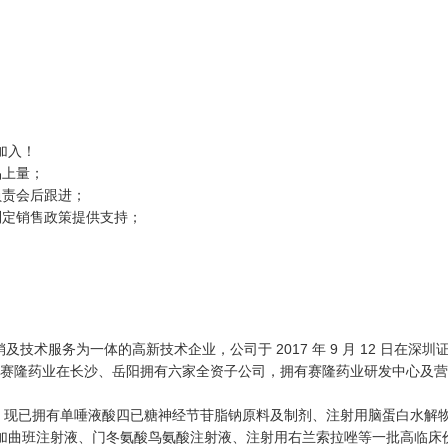
加入！
品上量；
负责会后跟进；
制定销售政策提供支持；
及技术服务为一体的高新技术企业，公司于 2017 年 9 月 12 日在深圳
目前赛隆药业在长沙、岳阳拥有六家全资子公司，拥有赛隆药业研发中心及
任，现已拥有单唾液酸四已糖神经节苷脂钠原料及制剂、注射用脑蛋白水解
加曲班注射液、门冬氨酸鸟氨酸注射液、注射用右兰索拉唑等一批高临床