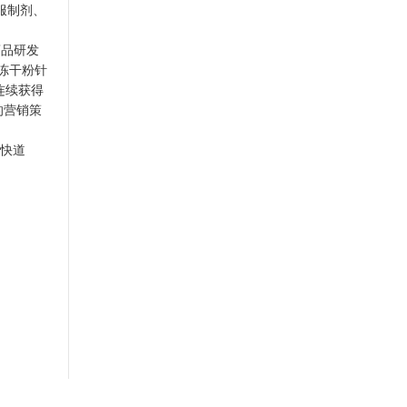
服制剂、
药品研发
冻干粉针
连续获得
的营销策
的快道