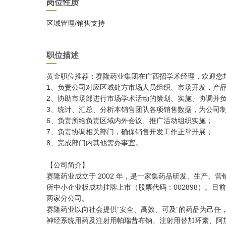
岗位性质
区域管理/销售支持
职位描述
黄金职位推荐：赛隆药业集团在广西招学术经理，欢迎您
1、负责公司对应区域处方市场人员组织、市场开发，产
2、协助市场部进行市场学术活动的策划、实施、协调并
3、统计、汇总、分析本销售团队各项销售数据，为公司
6、负责所给负责区域内外会议、推广活动组织实施；
7、负责协调相关部门，确保销售开发工作正常开展；
8、完成部门内其他需办事宜。
【公司简介】
赛隆药业成立于 2002 年，是一家集药品研发、生产、营销
所中小企业板成功挂牌上市（股票代码：002898）。
两家分公司。
赛隆药业以向社会提供“安全、高效、可及”的药品为己
神经系统用药及注射用帕瑞昔布钠、注射用替加环素、阿