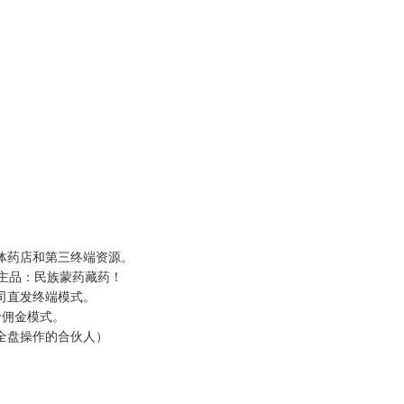
体药店和第三终端资源。
主品：民族蒙药藏药！
司直发终端模式。
价佣金模式。
全盘操作的合伙人）