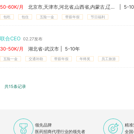
50-60K/月
北京市,天津市,河北省,山西省,内蒙古,辽宁省,吉林省,黑龙江,上海市,江苏省,浙江省,安徽省,福建省,江西省,山东省,河南省,湖北省,湖南省,广东省,广西省,海南省,重庆市,四川省,贵州省,云南省,西 藏,陕西省,甘肃省,青海省,宁 夏,新 疆-
|
5-1
包吃
包住
五险一金
带薪年假
节日福利
联合CEO
02.27发布
30-50K/月
湖北省-武汉市
|
5-10年
五险一金
交通补助
带薪年假
年终奖
员工旅游
共15条记录
领先品牌
精准
医药招商代理行业的领先者
全国