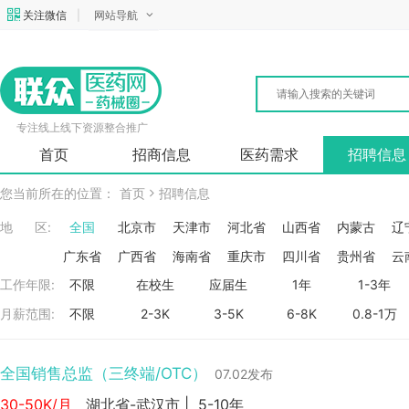
关注微信
|
网站导航
专注线上线下资源整合推广
首页
招商信息
医药需求
招聘信息
您当前所在的位置：
首页
招聘信息
地 区:
全国
北京市
天津市
河北省
山西省
内蒙古
辽
广东省
广西省
海南省
重庆市
四川省
贵州省
云
工作年限:
不限
在校生
应届生
1年
1-3年
月薪范围:
不限
2-3K
3-5K
6-8K
0.8-1万
全国销售总监（三终端/OTC）
07.02发布
30-50K/月
湖北省-武汉市
|
5-10年