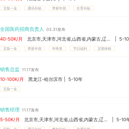
五险一金
通讯补贴
带薪年假
生育补贴
全国医药招商负责人
03.31发布
40-50K/月
北京市,天津市,河北省,山西省,内蒙古,辽宁省,吉林省,黑龙江,上海市,江苏省,浙江省,安徽省,福建省,江西省,山东省,河南省,湖北省,湖南省,广东省,广西省,海南省,重庆市,四川省,贵州省,云南省,西 藏,陕西省,甘肃省,青海省,宁 夏,新 疆-
|
5-1
五险一金
带薪年假
年终奖
节日福利
定期体检
销售总监
11.17发布
10-100K/月
黑龙江-哈尔滨市
|
5-10年
五险一金
销售经理
11.17发布
5-50K/月
北京市,天津市,河北省,山西省,内蒙古,辽宁省,吉林省,黑龙江,上海市,江苏省,浙江省,安徽省,福建省,江西省,山东省,河南省,湖北省,湖南省,广东省,广西省,海南省,重庆市,四川省,贵州省,云南省,西 藏,陕西省,甘肃省,青海省,新 疆-北京市,天津市,石家庄市,太原市,呼和浩特市,沈阳市,长春市,哈尔滨市,上海市,南京市,杭州市,合肥市,福州市,南昌市,济南市,郑州市,武汉市,长沙市,广州市,南宁市,海口市,重庆市,成都市,贵阳市,昆明市,拉萨市,西安市,兰州市,西宁市,乌鲁木齐市
|
5-10