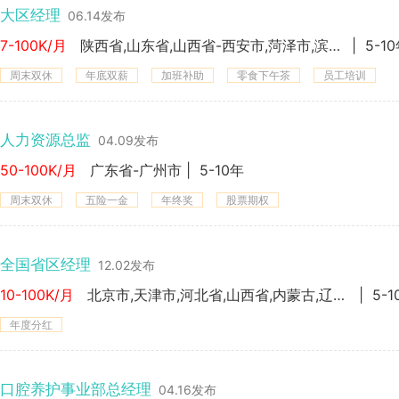
大区经理
06.14发布
7-100K/月
陕西省,山东省,山西省-西安市,菏泽市,滨州市,德州市,临沂市,莱芜市,日照市,威海市,泰安市,济宁市,潍坊市,东营市,枣庄市,淄博市,青岛市,济南市,忻州市,吕梁市,临汾市,运城市,晋中市,朔州市,晋城市,长治市,阳泉市,大同市,太原市
|
5-1
周末双休
年底双薪
加班补助
零食下午茶
员工培训
人力资源总监
04.09发布
50-100K/月
广东省-广州市
|
5-10年
周末双休
五险一金
年终奖
股票期权
全国省区经理
12.02发布
10-100K/月
北京市,天津市,河北省,山西省,内蒙古,辽宁省,吉林省,黑龙江,上海市,江苏省,浙江省,安徽省,福建省,江西省,广东省,广西省,海南省,重庆市,四川省,贵州省,云南省,西 藏,陕西省,甘肃省,青海省,宁 夏,新 疆-
|
5-1
年度分红
口腔养护事业部总经理
04.16发布