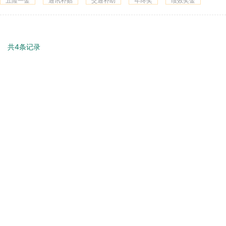
五险一金
通讯补贴
交通补助
年终奖
绩效奖金
共4条记录