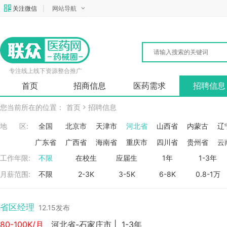
关注微信
|
网站导航
专注线上线下资源整合推广
首页
招商信息
医药需求
招聘信息
您当前所在的位置：
首页
招聘信息
地 区:
全国
北京市
天津市
河北省
山西省
内蒙古
辽
广东省
广西省
海南省
重庆市
四川省
贵州省
云
工作年限:
不限
在校生
应届生
1年
1-3年
月薪范围:
不限
2-3K
3-5K
6-8K
0.8-1万
省区经理
12.15发布
80-100K/月
河北省-石家庄市
|
1-3年