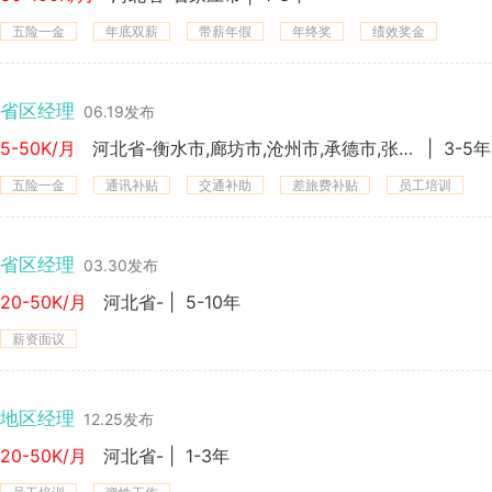
五险一金
年底双薪
带薪年假
年终奖
绩效奖金
省区经理
06.19发布
5-50K/月
河北省-衡水市,廊坊市,沧州市,承德市,张家口市,保定市,邢台市,邯郸市,秦皇岛市,唐山市,石家庄市
|
3-5年
五险一金
通讯补贴
交通补助
差旅费补贴
员工培训
省区经理
03.30发布
20-50K/月
河北省-
|
5-10年
薪资面议
地区经理
12.25发布
20-50K/月
河北省-
|
1-3年