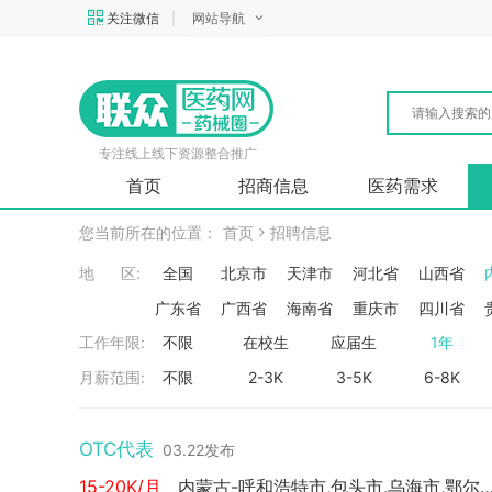
关注微信
|
网站导航
专注线上线下资源整合推广
首页
招商信息
医药需求
您当前所在的位置：
首页
招聘信息
地 区:
全国
北京市
天津市
河北省
山西省
广东省
广西省
海南省
重庆市
四川省
工作年限:
不限
在校生
应届生
1年
月薪范围:
不限
2-3K
3-5K
6-8K
OTC代表
03.22发布
15-20K/月
内蒙古-呼和浩特市,包头市,乌海市,鄂尔多斯市,乌兰察布市,巴彦淖