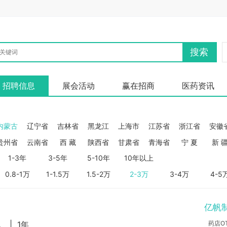
搜索
招聘信息
展会活动
赢在招商
医药资讯
内蒙古
辽宁省
吉林省
黑龙江
上海市
江苏省
浙江省
安徽
贵州省
云南省
西 藏
陕西省
甘肃省
青海省
宁 夏
新 
1-3年
3-5年
5-10年
10年以上
0.8-1万
1-1.5万
1.5-2万
2-3万
3-4万
4-5
亿帆
尔市,阿拉善盟
|
1年
药店O