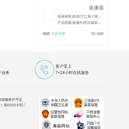
依康源
临床销售,药店OTC,第三终端,院外
产品招商/发展代理,区域管理/销售支持,纯销上量/销售产品
热招
大区经理
10-30K
客户至上
下业务
7*24小时在线服务
资源服务许可证
第00003号]
|