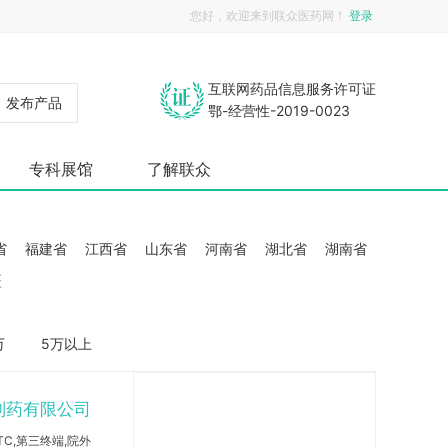
您好，欢迎来到联众医药网！
登录
互联网药品信息服务许可证
发布产品
鄂-经营性-2019-0023
专科展馆
了解联众
省
福建省
江西省
山东省
河南省
湖北省
湖南省
疆
万
5万以上
制药有限公司
TC,第三终端,院外