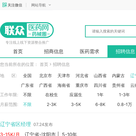
关注微信
|
网站导航
专注线上线下资源整合推广
首页
招商信息
医药需求
招聘信息
您当前所在的位置：
首页
招聘信息
地 区:
全国
北京市
天津市
河北省
山西省
内蒙古
辽
广东省
广西省
海南省
重庆市
四川省
贵州省
云
工作年限:
不限
在校生
应届生
1年
1-3年
月薪范围:
不限
2-3K
3-5K
6-8K
0.8-1万
辽宁省区经理
07.24发布
3-15K/月
辽宁省-沈阳市
|
5-10年