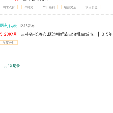
周末双休
年终奖
节日福利
绩效奖金
项目奖金
医药代表
12.16发布
5-20K/月
吉林省-长春市,延边朝鲜族自治州,白城市,松原市,白山市,通化市,四平市
|
3-5年
年度分红
共2条记录