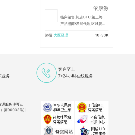
依康源
临床销售,药店OTC,第三终端,院外
产品招商/发展代理,区域管理/销售支持,纯销上量/销售产品
热招
大区经理
10-30K
客户至上
下业务
7*24小时在线服务
资源服务许可证
第00003号]
|