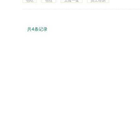
包吃
包住
五险一金
员工培训
共4条记录