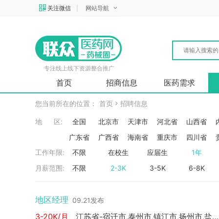
关注微信
|
网站导航
专注线上线下资源整合推广
首页
招商信息
医药需求
您当前所在的位置：
首页
招聘信息
地 区:
全国
北京市
天津市
河北省
山西省
广东省
广西省
海南省
重庆市
四川省
工作年限:
不限
在校生
应届生
1年
月薪范围:
不限
2-3K
3-5K
6-8K
地区经理
09.21发布
3-20K/月
江苏省-宿迁市,泰州市,镇江市,扬州市,盐城市,淮安市,连云港市,南通市,苏州市,常州市,徐州市,南京市,无锡市