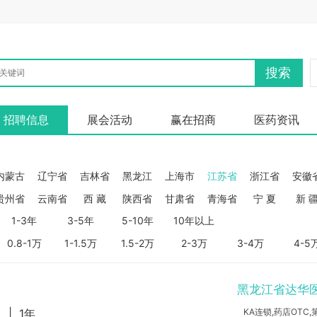
搜索
招聘信息
展会活动
赢在招商
医药资讯
内蒙古
辽宁省
吉林省
黑龙江
上海市
江苏省
浙江省
安徽
贵州省
云南省
西 藏
陕西省
甘肃省
青海省
宁 夏
新 
1-3年
3-5年
5-10年
10年以上
0.8-1万
1-1.5万
1.5-2万
2-3万
3-4万
4-5
黑龙江省达华
|
1年
KA连锁,药店OTC