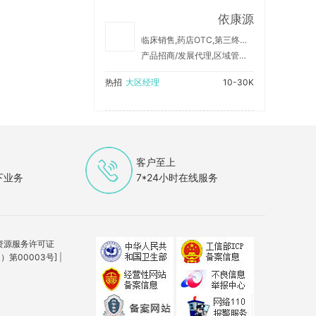
依康源
临床销售,药店OTC,第三终端,院外
产品招商/发展代理,区域管理/销售支持,纯销上量/销售产品
热招
大区经理
10-30K
客户至上
下业务
7*24小时在线服务
资源服务许可证
第00003号]
|