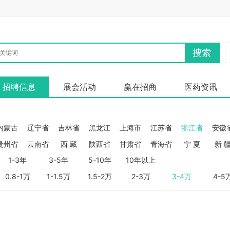
搜索
招聘信息
展会活动
赢在招商
医药资讯
内蒙古
辽宁省
吉林省
黑龙江
上海市
江苏省
浙江省
安徽
贵州省
云南省
西 藏
陕西省
甘肃省
青海省
宁 夏
新 
1-3年
3-5年
5-10年
10年以上
0.8-1万
1-1.5万
1.5-2万
2-3万
3-4万
4-5