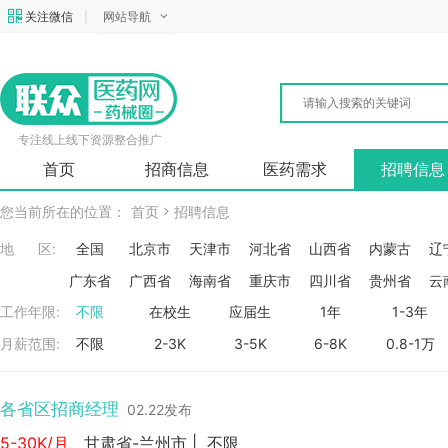
关注微信
|
网站导航
专注线上线下资源整合推广
首页
招商信息
医药需求
招聘信息
您当前所在的位置：
首页
招聘信息
地 区:
全国
北京市
天津市
河北省
山西省
内蒙古
辽
广东省
广西省
海南省
重庆市
四川省
贵州省
云
工作年限:
不限
在校生
应届生
1年
1-3年
月薪范围:
不限
2-3K
3-5K
6-8K
0.8-1万
各省区招商经理
02.22发布
5-30K/月
甘肃省-兰州市
|
不限