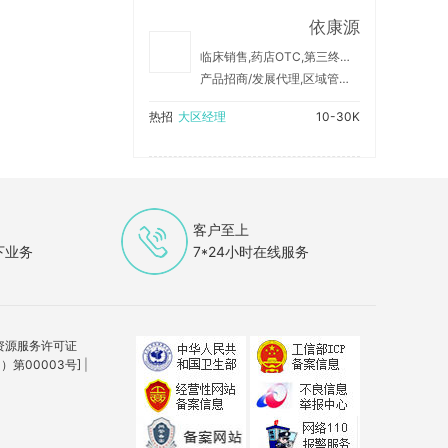
依康源
临床销售,药店OTC,第三终端,院外
产品招商/发展代理,区域管理/销售支持,纯销上量/销售产品
热招
大区经理
10-30K
客户至上
下业务
7*24小时在线服务
资源服务许可证
第00003号]
|