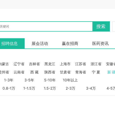
搜索
招聘信息
展会活动
赢在招商
医药资讯
内蒙古
辽宁省
吉林省
黑龙江
上海市
江苏省
浙江省
安徽
贵州省
云南省
西 藏
陕西省
甘肃省
青海省
宁 夏
新 
1-3年
3-5年
5-10年
10年以上
0.8-1万
1-1.5万
1.5-2万
2-3万
3-4万
4-5